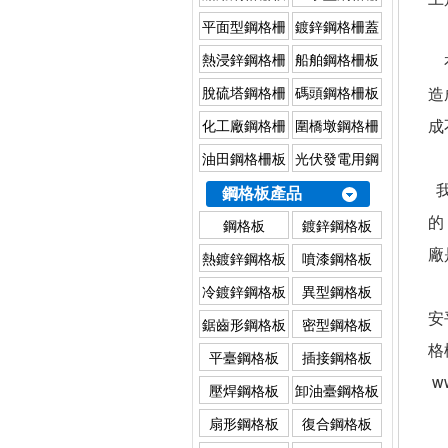
板（I型鋼格
平面型鋼格柵
鍍鋅鋼格柵蓋
板）
板
板
熱浸鋅鋼格柵
船舶鋼格柵板
有
板
脫硫塔鋼格柵
碼頭鋼格柵板
造
板
成
化工廠鋼格柵
圍橋墩鋼格柵
板
板
油田鋼格柵板
光伏發電用鋼
格柵板
我
鋼格板產品
的
鋼格板
鍍鋅鋼格板
廠
熱鍍鋅鋼格板
噴漆鋼格板
冷鍍鋅鋼格板
異型鋼格板
安
鋸齒形鋼格板
密型鋼格板
格
平臺鋼格板
插接鋼格板
ww
壓焊鋼格板
卸油臺鋼格板
扇形鋼格板
復合鋼格板