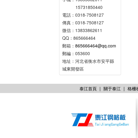
15731850440
電話：0318-7508127
傳真：0318-7508127
微信：13833862611
QQ：865666464
郵箱：
865666464@qq.com
郵編：053600
地址：河北省衡水市安平縣
城東開發區
泰江首頁
|
關于泰江
|
格柵