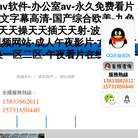
v软件-办公室av-永久免费看片
幕文字幕高清-国产综合欧美-九色
-天天操天天插天天射-波多野结
视频网站-成人午夜影片-女同中文
换一区二区-午夜看片在线观看-午
QQ在線咨詢
服務熱線
收藏本站
|
聯系我們
|
網站地圖
13833862611
15731850440
全國服務熱線：
13833862611
15731850440
間一角
工程案例
聯系泰江