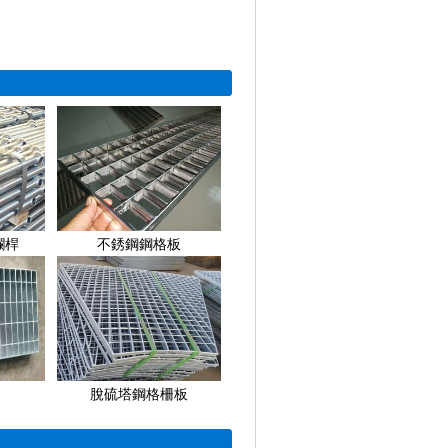
欄桿
不銹鋼鋼格板
脫硫塔鋼格柵板