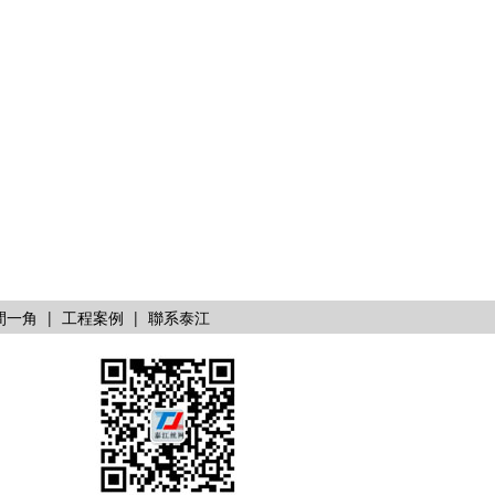
間一角
|
工程案例
|
聯系泰江