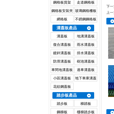
鋼格板貨架
走道鋼格板
下一
鋼格板安裝夾
玻璃鋼格柵板
上一
網格板
不銹鋼鋼格板
溝蓋板產品
溝蓋板
地溝溝蓋板
復合溝蓋板
雨水溝蓋板
鍍鋅溝蓋板
排水溝蓋板
防滑溝蓋板
樹池溝蓋板
車間地溝蓋板
過車溝蓋板
小區溝蓋板
地下車庫溝蓋
板
花紋鋼蓋板
踏步板產品
踏步板
梯踏板
鋼梯板
樓梯踏步板