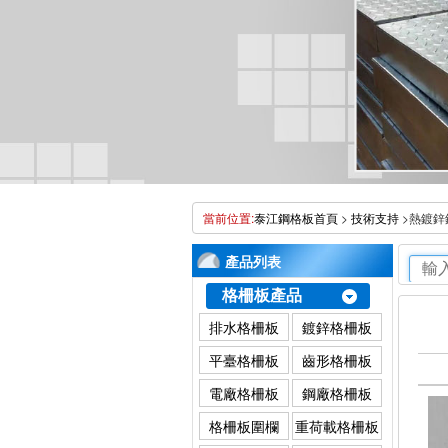
當前位置:
泰江鋼格板首頁
>
技術支持
>熱鍍鋅
產品列表
格柵板產品
>> 
排水格柵板
鍍鋅格柵板
平臺格柵板
齒形格柵板
電廠格柵板
鋼廠格柵板
格柵板圍欄
重荷載格柵板