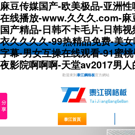
麻豆传媒国产-欧美极品-亚洲性喷
在线播放-www.久久久.com
国产精品-日韩不卡毛片-日韩视
衣久久久久-99热精品免费-美
字幕-男女互操在线观看-91蜜
夜影院啊啊啊-天堂av2017男
歡迎來到
泰江鋼格板
官方網站
泰江首頁
關于泰江
格柵板