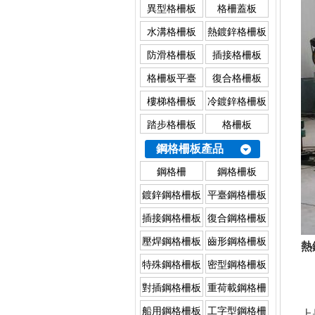
異型格柵板
格柵蓋板
水溝格柵板
熱鍍鋅格柵板
防滑格柵板
插接格柵板
格柵板平臺
復合格柵板
樓梯格柵板
冷鍍鋅格柵板
踏步格柵板
格柵板
鋼格柵板產品
鋼格柵
鋼格柵板
鍍鋅鋼格柵板
平臺鋼格柵板
插接鋼格柵板
復合鋼格柵板
壓焊鋼格柵板
齒形鋼格柵板
熱
特殊鋼格柵板
密型鋼格柵板
對插鋼格柵板
重荷載鋼格柵
板
船用鋼格柵板
工字型鋼格柵
上