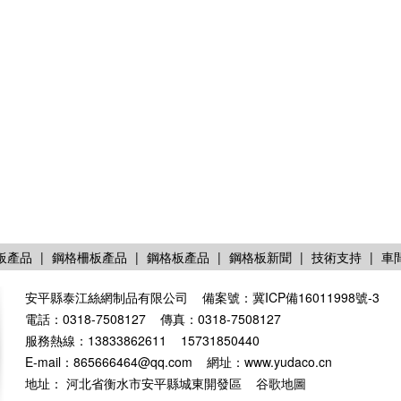
板產品
|
鋼格柵板產品
|
鋼格板產品
|
鋼格板新聞
|
技術支持
|
車
安平縣泰江絲網制品有限公司 備案號：
冀ICP備16011998號-3
電話：0318-7508127 傳真：0318-7508127
服務熱線：13833862611 15731850440
E-mail：865666464@qq.com 網址：
www.yudaco.cn
地址： 河北省衡水市安平縣城東開發區
谷歌地圖