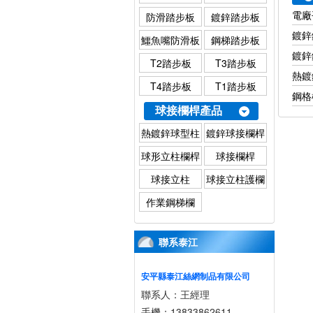
電廠
防滑踏步板
鍍鋅踏步板
鍍鋅
鱷魚嘴防滑板
鋼梯踏步板
鍍鋅
T2踏步板
T3踏步板
熱鍍
T4踏步板
T1踏步板
鋼格
球接欄桿產品
熱鍍鋅球型柱
鍍鋅球接欄桿
欄桿
球形立柱欄桿
球接欄桿
球接立柱
球接立柱護欄
作業鋼梯欄
聯系泰江
安平縣泰江絲網制品有限公司
聯系人：王經理
手機：13833862611