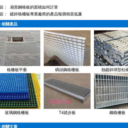
篇：
扇形鋼格板的面積如何計算
篇：
鍍鋅格柵板專業廠商的產品報價相當低廉
相關產品
格柵板平臺
碼頭鋼格柵板
熱鍍鋅球型柱
玻璃鋼格柵板
T4踏步板
鋼格柵板
相關文章