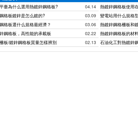
平臺為什么選用熱鍍鋅鋼格板?
04.14
熱鍍鋅鋼格板使用
鋼格板鍍鋅是怎么鍍的?
03.09
變電站用什么規格型
鋼格板選什么規格最經濟？
03.06
熱鍍鋅鋼格柵板和
鋅鋼格板，高性能的承載板
02.22
熱鍍鋅鋼格板的材
柵板/鍍鋅鋼格板質量怎樣辨別
02.13
石油化工對熱鍍鋅