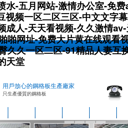
水-五月网站-激情办公室-免费a
-麻豆视频一区二区三区-中文文字
频成人-天天看视频-久久激情av
女啪啪网址-免费大片黄在线观看
桃臀久久一区二区-91精品人妻互
人的天堂
用戶放心的鋼格板生產廠家
只生產優質的鋼格板
產品
鋼格柵板產品
鋼格板產品
鋼格板新聞
技術支持
車