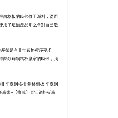
鍍鋅鋼格板的時候偷工減料，從而
使用了這類產品那么會對自己造
生產都是有非常嚴格程序要求
擇熱鍍鋅鋼格板廠家的時候，我
柵,平臺鋼格柵,鋼格柵板,平臺鋼
生產廠家--【推薦】泰江鋼格板廠